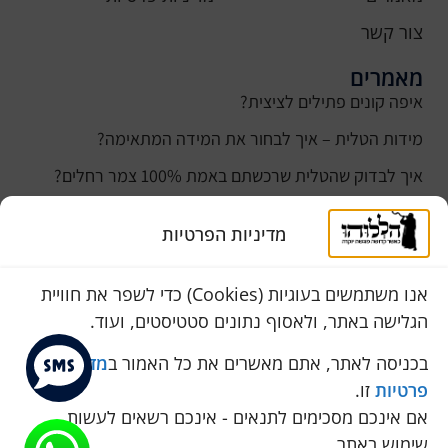
צור קשר
מאמרים
איפה קונים פתילים לציצית?
מידות הטלית – איך לבחור את המידה המתאימה?
איך לבדוק שהטלית שרכשתם באמת 100% צמר רחלים?
למה נהוג לקנות טלית לחתן ביום חתונתו?
מדיניות הפרטיות
כמה עולה טלית לחתן
סוגי טליתות
אנו משתמשים בעוגיות (Cookies) כדי לשפר את חוויית
הגלישה באתר, ולאסוף נתונים סטטיסטים, ועוד.
שירות לקוחות
050-774-8845
בכניסה לאתר, אתם מאשרים את כל האמור ב
מדיניות
פרטיות
זו.
הכחול 10 א.ת, כנות
אם אינכם מסכימים לתנאים - אינכם רשאים לעשות
pini.mixum@gmail.com
שימוש באתר.