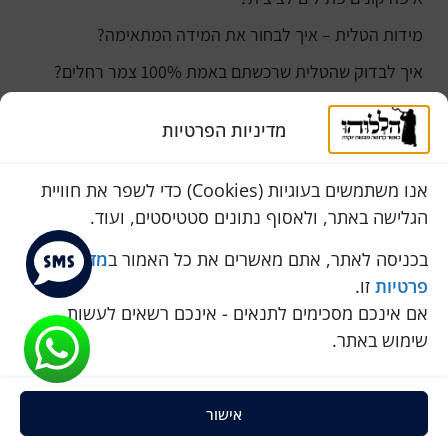
מידות הטלית – איך לבחור את המידה המתאימה?
איך לבדוק שהטלית שרכשתם באמת 100% צמר רחלים?
למה נהוג לקנות טלית לחתן ביום חתונתו?
מדיניות הפרטיות
כמה עולה טלית לחתן
סוגי טליתות
אנו משתמשים בעוגיות (Cookies) כדי לשפר את חוויית
הגלישה באתר, ולאסוף נתונים סטטיסטים, ועוד.
שירות לקוחות
050-774-8845
בכניסה לאתר, אתם מאשרים את כל האמור ב
מדיניות
פרטיות
זו.
הכחול 10 א.ת, כנות
אם אינכם מסכימים לתנאים - אינכם רשאים לעשות
pini.mixum@gmail.com
שימוש באתר.
אישור
כל הזכויות שמורות להללוהו © 2025
ProSites