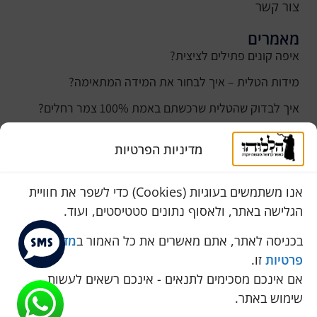
צור קשר
מאמרים
איפה קונים פתילים לציצית?
מידות הטלית – איך לבחור את המידה המתאימה?
איך לבדוק שהטלית שרכשתם באמת 100% צמר רחלים?
למה נהוג לקנות טלית לחתן ביום חתונתו?
מדיניות הפרטיות
כמה עולה טלית לחתן
סוגי טליתות
אנו משתמשים בעוגיות (Cookies) כדי לשפר את חוויית
הגלישה באתר, ולאסוף נתונים סטטיסטים, ועוד.
שירות לקוחות
050-774-8845
בכניסה לאתר, אתם מאשרים את כל האמור ב
מדיניות
פרטיות
זו.
הכחול 10 א.ת, כנות
אם אינכם מסכימים לתנאים - אינכם רשאים לעשות
pini.mixum@gmail.com
שימוש באתר.