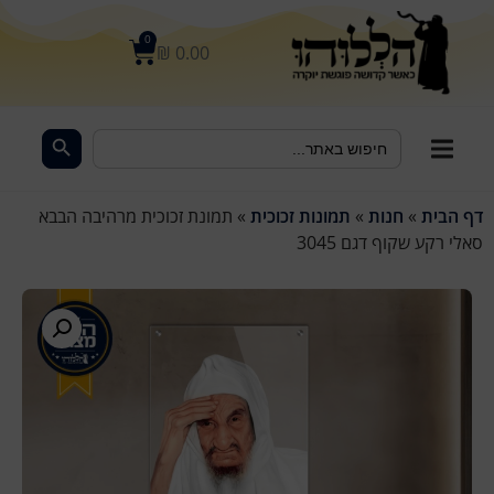
לתוכן
0
₪
0.00
Search Button
Search
for:
דף הבית
»
חנות
»
תמונות זכוכית
»
תמונת זכוכית מרהיבה הבבא
סאלי רקע שקוף דגם 3045