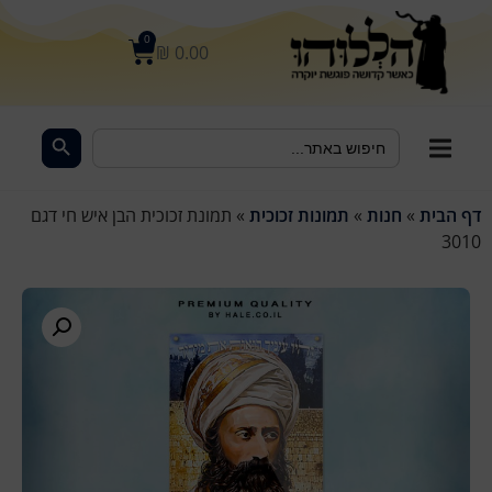
לתוכן
0
₪
0.00
Search Button
Search
for:
דף הבית
»
חנות
»
תמונות זכוכית
»
תמונת זכוכית הבן איש חי דגם
3010