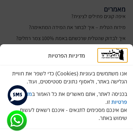
מאמרים
איפה קונים פתילים לציצית?
מידות הטלית – איך לבחור את המידה המתאימה?
איך לבדוק שהטלית שרכשתם באמת 100% צמר רחלים?
למה נהוג לקנות טלית לחתן ביום חתונתו?
מדיניות הפרטיות
כמה עולה טלית לחתן
סוגי טליתות
אנו משתמשים בעוגיות (Cookies) כדי לשפר את חוויית
הגלישה באתר, ולאסוף נתונים סטטיסטים, ועוד.
שירות לקוחות
050-774-8845
בכניסה לאתר, אתם מאשרים את כל האמור ב
מדיניות
פרטיות
זו.
הכחול 10 א.ת, כנות
אם אינכם מסכימים לתנאים - אינכם רשאים לעשות
pini.mixum@gmail.com
שימוש באתר.