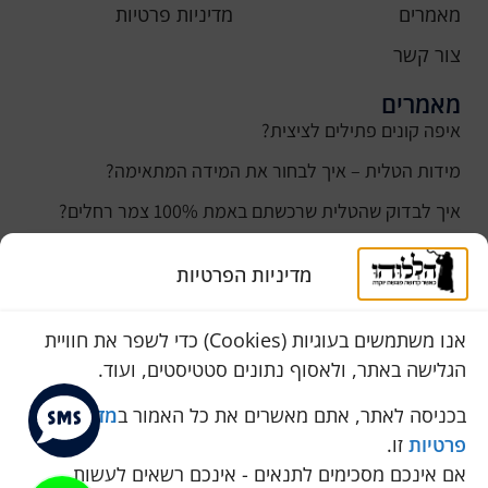
מאמרים
מדיניות פרטיות
צור קשר
מאמרים
איפה קונים פתילים לציצית?
מידות הטלית – איך לבחור את המידה המתאימה?
איך לבדוק שהטלית שרכשתם באמת 100% צמר רחלים?
למה נהוג לקנות טלית לחתן ביום חתונתו?
מדיניות הפרטיות
כמה עולה טלית לחתן
סוגי טליתות
אנו משתמשים בעוגיות (Cookies) כדי לשפר את חוויית
הגלישה באתר, ולאסוף נתונים סטטיסטים, ועוד.
שירות לקוחות
050-774-8845
בכניסה לאתר, אתם מאשרים את כל האמור ב
מדיניות
פרטיות
זו.
הכחול 10 א.ת, כנות
אם אינכם מסכימים לתנאים - אינכם רשאים לעשות