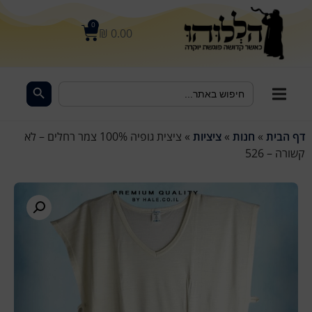
לתוכן
0
₪
0.00
Search Button
Search
for:
דף הבית
»
חנות
»
ציציות
»
ציצית גופיה 100% צמר רחלים – לא
קשורה – 526