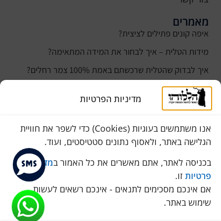
מאמרים
איפה קונים פתילים לציצית?
מידות הטלית – איך לבחור את המידה המתאימה?
איך לבדוק שהטלית שרכשתם באמת 100% צמר רחלים?
למה נהוג לקנות טלית לחתן ביום חתונתו?
מדיניות הפרטיות
כמה עולה טלית לחתן
סוגי טליתות
אנו משתמשים בעוגיות (Cookies) כדי לשפר את חוויית
הגלישה באתר, ולאסוף נתונים סטטיסטים, ועוד.
שירות לקוחות
050-774-8845
בכניסה לאתר, אתם מאשרים את כל האמור ב
מדיניות
פרטיות
זו.
הכחול 10 א.ת, כנות
אם אינכם מסכימים לתנאים - אינכם רשאים לעשות
pini.mixum@gmail.com
שימוש באתר.