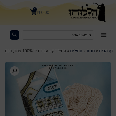
לתוכן
0
₪
0.00
Search Button
Search
for:
דף הבית
»
חנות
»
פתילים
»
פתיל דק – עבודת יד 100% צמר, חכם