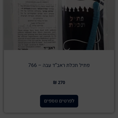
פתיל תכלת ראב”ד עבה – 766
270 ₪
לפרטים נוספים