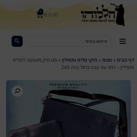
לתוכן
0
₪
0.00
Search Button
Search
for:
דף הבית
»
חנות
»
תיקי טלית ותפילין
»
סט תיק מעטפה לטלית
ותפילין – דמוי עור צבע כחול כהה 243