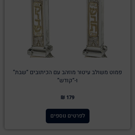
פמוט משולב עיטור מוזהב עם הכיתובים “שבת”
ו-“קודש”
179 ₪
לפרטים נוספים