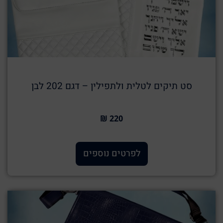
סט תיקים לטלית ולתפילין – דגם 202 לבן
220 ₪
לפרטים נוספים