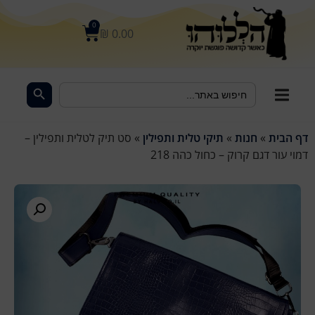
לתוכן
0
₪
0.00
Search Button
Search
for:
דף הבית
»
חנות
»
תיקי טלית ותפילין
»
סט תיק לטלית ותפילין –
דמוי עור דגם קרוק – כחול כהה 218