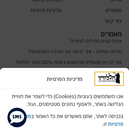
מאמרים
מדיניות פרטיות
צור קשר
מאמרים
איפה קונים פתילים לציצית?
מידות הטלית – איך לבחור את המידה המתאימה?
איך לבדוק שהטלית שרכשתם באמת 100% צמר רחלים?
למה נהוג לקנות טלית לחתן ביום חתונתו?
מדיניות הפרטיות
כמה עולה טלית לחתן
סוגי טליתות
אנו משתמשים בעוגיות (Cookies) כדי לשפר את חוויית
הגלישה באתר, ולאסוף נתונים סטטיסטים, ועוד.
שירות לקוחות
050-774-8845
בכניסה לאתר, אתם מאשרים את כל האמור ב
מדיניות
פרטיות
זו.
הכחול 10 א.ת, כנות