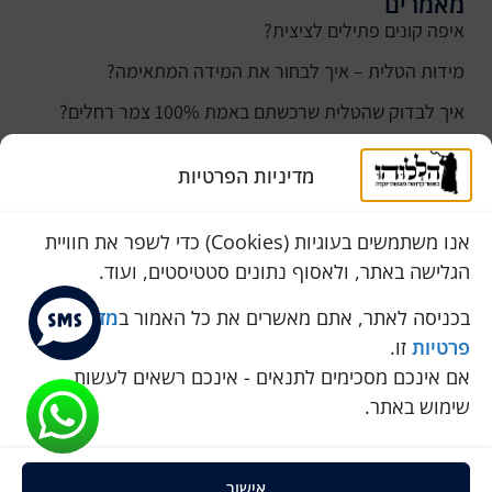
מאמרים
איפה קונים פתילים לציצית?
מידות הטלית – איך לבחור את המידה המתאימה?
איך לבדוק שהטלית שרכשתם באמת 100% צמר רחלים?
למה נהוג לקנות טלית לחתן ביום חתונתו?
מדיניות הפרטיות
כמה עולה טלית לחתן
סוגי טליתות
אנו משתמשים בעוגיות (Cookies) כדי לשפר את חוויית
הגלישה באתר, ולאסוף נתונים סטטיסטים, ועוד.
שירות לקוחות
050-774-8845
בכניסה לאתר, אתם מאשרים את כל האמור ב
מדיניות
פרטיות
זו.
הכחול 10 א.ת, כנות
אם אינכם מסכימים לתנאים - אינכם רשאים לעשות
pini.mixum@gmail.com
שימוש באתר.
אישור