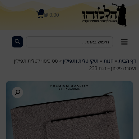
לתוכן
0
₪
0.00
Search Button
Search
for:
דף הבית
»
חנות
»
תיקי טלית ותפילין
»
סט כיסוי לטלית תפילין
ועטרה פשתן – דגם 233