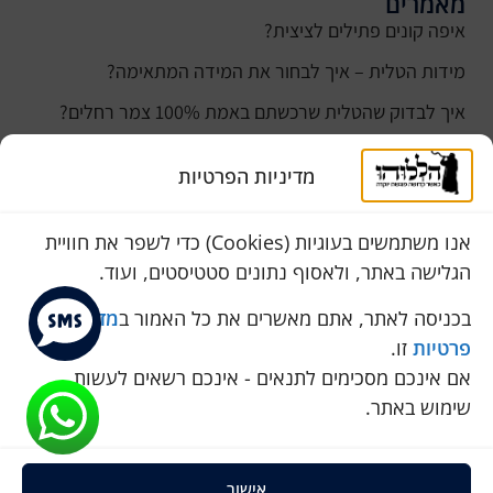
מאמרים
איפה קונים פתילים לציצית?
מידות הטלית – איך לבחור את המידה המתאימה?
איך לבדוק שהטלית שרכשתם באמת 100% צמר רחלים?
למה נהוג לקנות טלית לחתן ביום חתונתו?
מדיניות הפרטיות
כמה עולה טלית לחתן
סוגי טליתות
אנו משתמשים בעוגיות (Cookies) כדי לשפר את חוויית
הגלישה באתר, ולאסוף נתונים סטטיסטים, ועוד.
שירות לקוחות
050-774-8845
בכניסה לאתר, אתם מאשרים את כל האמור ב
מדיניות
פרטיות
זו.
הכחול 10 א.ת, כנות
אם אינכם מסכימים לתנאים - אינכם רשאים לעשות
pini.mixum@gmail.com
שימוש באתר.
אישור