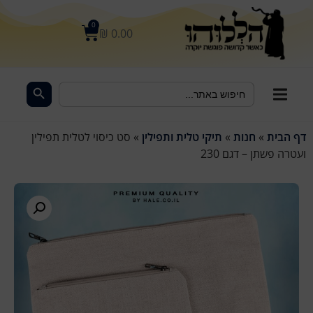
לתוכן
0
₪
0.00
Search Button
Search
for:
דף הבית
»
חנות
»
תיקי טלית ותפילין
»
סט כיסוי לטלית תפילין
ועטרה פשתן – דגם 230