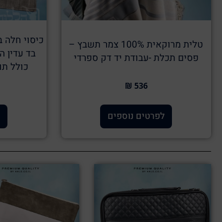
כיסוי חלה ב
טלית מרוקאית 100% צמר תשבץ –
בד עדין ה
פסים תכלת -עבודת יד דק ספרדי
כולל ת
536 ₪
לפרטים נוספים