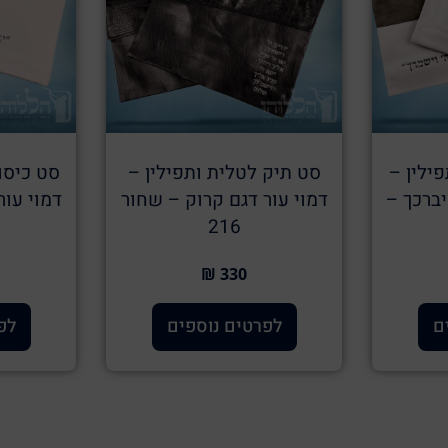
פילין –
סט תיק לטלית ותפילין –
סט כיסוי
יברכך –
דמוי עור דגם קרוק – שחור
דמוי עור
216
330 ₪
ם
לפרטים נוספים
לפ