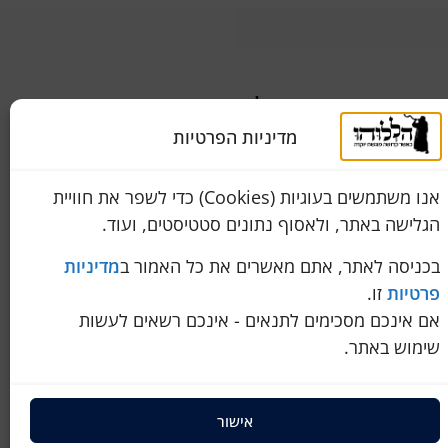
שירות לקוחות
050-774-8845
מדיניות הפרטיות
מידה
הכחול 10 א.ת, כנות
אנו משתמשים בעוגיות (Cookies) כדי לשפר את חוויית
pini.mixum@gmail.com
הגלישה באתר, ולאסוף נתונים סטטיסטים, ועוד.
איך לבדוק שהטלית שרכשתם באמת 100% צמר
בכניסה לאתר, אתם מאשרים את כל האמור ב
מדיניות
פרטיות
זו.
חתונתו?
אם אינכם מסכימים לתנאים - אינכם רשאים לעשות
שימוש באתר.
אישור