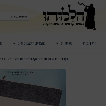
לתוכן
Search Button
Search
for:
דף הבית
טליתות
מוצרים לשבת וחג
מז
דף הבית
»
חנות
»
תיקי טלית ותפילין
»
סט כיסו