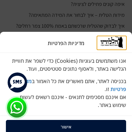
איפה קונים פתילים לציצית?
מידות הטלית – איך לבחור את המידה המתאימה?
איך לבדוק שהטלית שרכשתם באמת 100% צמר רחלים?
למה נהוג לקנות טלית לחתן ביום חתונתו?
מדיניות הפרטיות
כמה עולה טלית לחתן
סוגי טליתות
אנו משתמשים בעוגיות (Cookies) כדי לשפר את חוויית
הגלישה באתר, ולאסוף נתונים סטטיסטים, ועוד.
שירות לקוחות
050-774-8845
בכניסה לאתר, אתם מאשרים את כל האמור ב
מדיניות
פרטיות
זו.
הכחול 10 א.ת, כנות
אם אינכם מסכימים לתנאים - אינכם רשאים לעשות
pini.mixum@gmail.com
שימוש באתר.
אישור
כל הזכויות שמורות להללוהו © 2025
ProSites