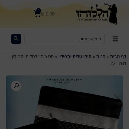
לתוכן
0
₪
0.00
Search Button
Search
for:
דף הבית
»
חנות
»
תיקי טלית ותפילין
»
סט כיסוי לטלית ותפילין –
דגם 221