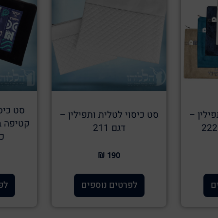
סט כיסו
פילין –
סט כיסוי לטלית ותפילין –
קטיפה בג
דגם 211
כה
190 ₪
ם
לפרטים נוספים
לפ