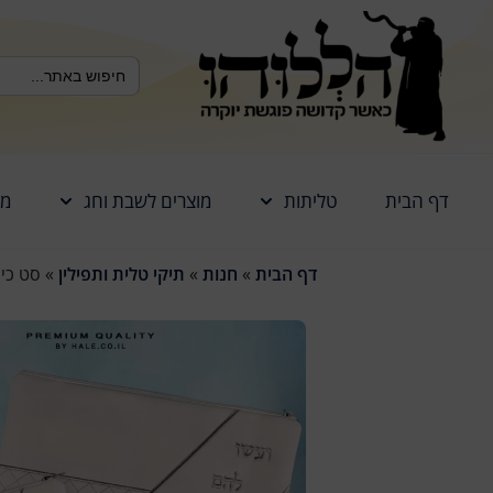
לתוכן
Search Button
Search
for:
דף הבית
טליתות
מוצרים לשבת וחג
מז
דף הבית
»
חנות
»
תיקי טלית ותפילין
»
סט כיסו