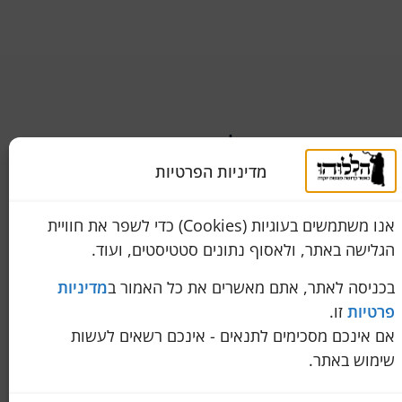
שירות לקוחות
050-774-8845
מדיניות הפרטיות
מידה
הכחול 10 א.ת, כנות
אנו משתמשים בעוגיות (Cookies) כדי לשפר את חוויית
pini.mixum@gmail.com
הגלישה באתר, ולאסוף נתונים סטטיסטים, ועוד.
איך לבדוק שהטלית שרכשתם באמת 100% צמר
בכניסה לאתר, אתם מאשרים את כל האמור ב
מדיניות
פרטיות
זו.
חתונתו?
אם אינכם מסכימים לתנאים - אינכם רשאים לעשות
שימוש באתר.