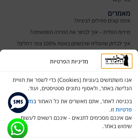
מאמרים
איפה קונים פתילים לציצית?
מידות הטלית – איך לבחור את המידה המתאימה?
איך לבדוק שהטלית שרכשתם באמת 100% צמר רחלים?
למה נהוג לקנות טלית לחתן ביום חתונתו?
מדיניות הפרטיות
כמה עולה טלית לחתן
סוגי טליתות
אנו משתמשים בעוגיות (Cookies) כדי לשפר את חוויית
הגלישה באתר, ולאסוף נתונים סטטיסטים, ועוד.
שירות לקוחות
050-774-8845
בכניסה לאתר, אתם מאשרים את כל האמור ב
מדיניות
פרטיות
זו.
הכחול 10 א.ת, כנות
אם אינכם מסכימים לתנאים - אינכם רשאים לעשות
pini.mixum@gmail.com
שימוש באתר.