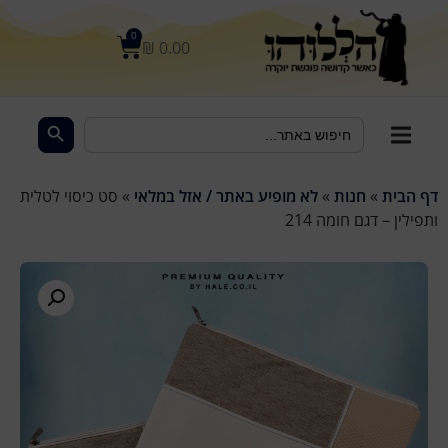
לתוכן
0
₪
0.00
Search Button
Search
for:
דף הבית
»
חנות
»
לא מופיע באתר / אזל במלאי
»
סט כיסוי לטלית
ותפילין – דגם חומה 214