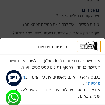
מאמרים
איפה קונים פתילים לציצית?
מידות הטלית – איך לבחור את המידה המתאימה?
איך לבדוק שהטלית שרכשתם באמת 100% צמר רחלים?
למה נהוג לקנות טלית לחתן ביום חתונתו?
מדיניות הפרטיות
כמה עולה טלית לחתן
סוגי טליתות
אנו משתמשים בעוגיות (Cookies) כדי לשפר את חוויית
הגלישה באתר, ולאסוף נתונים סטטיסטים, ועוד.
שירות לקוחות
050-774-8845
בכניסה לאתר, אתם מאשרים את כל האמור ב
מדיניות
פרטיות
זו.
הכחול 10 א.ת, כנות
אם אינכם מסכימים לתנאים - אינכם רשאים לעשות
pini.mixum@gmail.com
שימוש באתר.