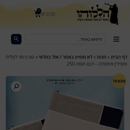
לתוכן
0
₪
0.00
Search Button
Search
for:
דף הבית
»
חנות
»
לא מופיע באתר / אזל במלאי
»
סט כיסוי לטלית
ותפילין אימפלה – דגם חומה 250
מבצע!