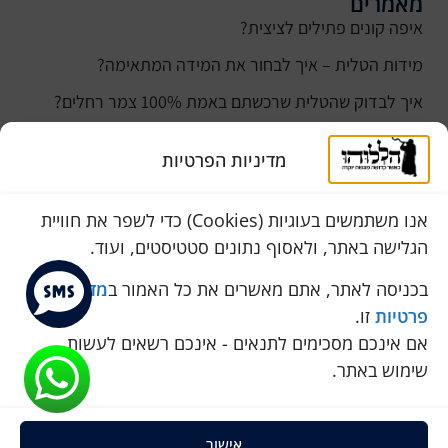
מאמרים
איפה קונים פתילים לציצית?
מידות הטלית – איך לבחור את המידה המתאימה?
איך לבדוק שהטלית שרכשתם באמת 100% צמר רחלים?
למה נהוג לקנות טלית לחתן ביום חתונתו?
מדיניות הפרטיות
כמה עולה טלית לחתן
סוגי טליתות
אנו משתמשים בעוגיות (Cookies) כדי לשפר את חוויית
הגלישה באתר, ולאסוף נתונים סטטיסטים, ועוד.
שירות לקוחות
050-774-8845
בכניסה לאתר, אתם מאשרים את כל האמור ב
מדיניות
פרטיות
זו.
הכחול 10 א.ת, כנות
אם אינכם מסכימים לתנאים - אינכם רשאים לעשות
pini.mixum@gmail.com
שימוש באתר.
אישור