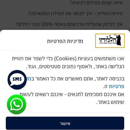
איפה קונים פתילים לציצית?
מידות הטלית – איך לבחור את המידה המתאימה?
איך לבדוק שהטלית שרכשתם באמת 100% צמר רחלים?
למה נהוג לקנות טלית לחתן ביום חתונתו?
מדיניות הפרטיות
כמה עולה טלית לחתן
סוגי טליתות
אנו משתמשים בעוגיות (Cookies) כדי לשפר את חוויית
הגלישה באתר, ולאסוף נתונים סטטיסטים, ועוד.
שירות לקוחות
050-774-8845
בכניסה לאתר, אתם מאשרים את כל האמור ב
מדיניות
פרטיות
זו.
הכחול 10 א.ת, כנות
אם אינכם מסכימים לתנאים - אינכם רשאים לעשות
pini.mixum@gmail.com
שימוש באתר.
אישור
כל הזכויות שמורות להללוהו © 2025
ProSites