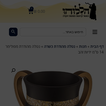
לתוכן
0
₪
0.00
Search Button
Search
for:
דף הבית
»
חנות
»
נטלה מהודרת כשרה
»
נטלה מהודרת מפולימר
14 ס"מ ידיות זהב