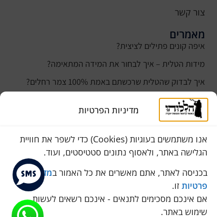
צור קשר
מאמרים
איפה קונים פתילים לציצית?
מידות הטלית – איך לבחור את המידה המתאימה?
איך לבדוק שהטלית שרכשתם באמת 100% צמר רחלים?
למה נהוג לקנות טלית לחתן ביום חתונתו?
מדיניות הפרטיות
כמה עולה טלית לחתן
סוגי טליתות
אנו משתמשים בעוגיות (Cookies) כדי לשפר את חוויית
הגלישה באתר, ולאסוף נתונים סטטיסטים, ועוד.
שירות לקוחות
050-774-8845
בכניסה לאתר, אתם מאשרים את כל האמור ב
מדיניות
פרטיות
זו.
הכחול 10 א.ת, כנות
אם אינכם מסכימים לתנאים - אינכם רשאים לעשות
pini.mixum@gmail.com
שימוש באתר.