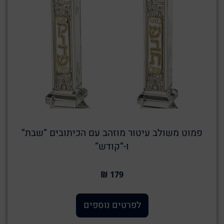
פמוט משולב עיטור מוזהב עם הכיתובים “שבת”
ו-“קודש”
179 ₪
לפרטים נוספים