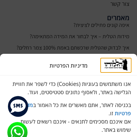
צור קשר
מאמרים
איפה קונים פתילים לציצית?
מידות הטלית – איך לבחור את המידה המתאימה?
איך לבדוק שהטלית שרכשתם באמת 100% צמר רחלים?
למה נהוג לקנות טלית לחתן ביום חתונתו?
מדיניות הפרטיות
כמה עולה טלית לחתן
סוגי טליתות
אנו משתמשים בעוגיות (Cookies) כדי לשפר את חוויית
הגלישה באתר, ולאסוף נתונים סטטיסטים, ועוד.
שירות לקוחות
050-774-8845
בכניסה לאתר, אתם מאשרים את כל האמור ב
מדיניות
פרטיות
זו.
הכחול 10 א.ת, כנות
אם אינכם מסכימים לתנאים - אינכם רשאים לעשות
pini.mixum@gmail.com
שימוש באתר.