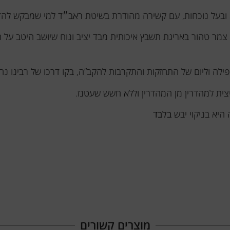
בעל נוכחות, עם קשירה מהודרת בשיטת ראב״ד למי שמבקש להדר
הטלית עשויה 100% צמר טהור באריגת תשבץ איכותית מבד יציב ונוח שיושב 
פילה וליום של התחזקות והתקרבות להקב”ה, בקו דרכו של רבינו נח
צית למהדרין מן המהדרין וללא חשש שעטנז.
היא בניקוי יבש
בלבד
מוצרים קשורים​