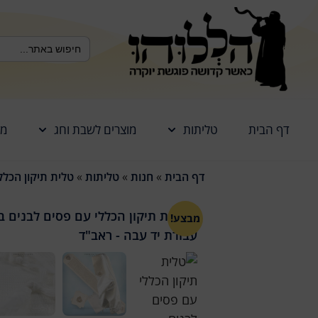
לתוכן
Search Button
Search
for:
דף הבית
טליתות
מוצרים לשבת וחג
מז
דף הבית
»
חנות
»
טליתות
»
טלית תיקון הכלל
מבצע!