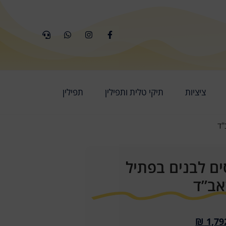
ציציות
תיקי טלית ותפילין
תפילין
"ד
ים לבנים בפתיל
אב”ד
₪
1,79