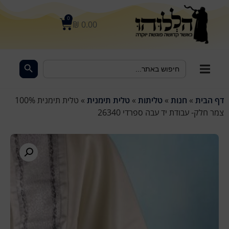
לתוכן
0
₪
0.00
Search Button
Search
for:
דף הבית
»
חנות
»
טליתות
»
טלית תימנית
»
טלית תימנית 100%
צמר חלק- עבודת יד עבה ספרדי 26340