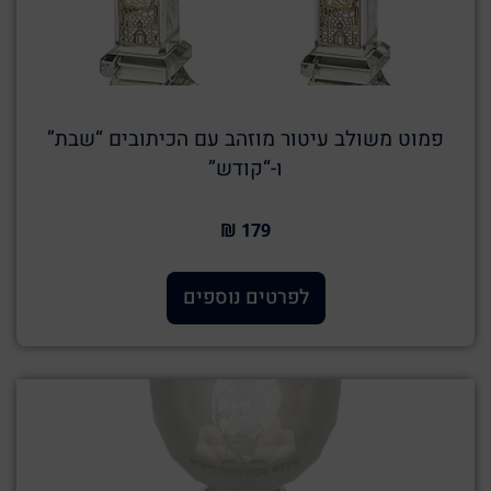
פמוט משולב עיטור מוזהב עם הכיתובים “שבת”
ו-“קודש”
179 ₪
לפרטים נוספים