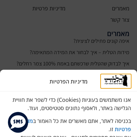
מאמרים
מדיניות פרטיות
צור קשר
מאמרים
איפה קונים פתילים לציצית?
מידות הטלית – איך לבחור את המידה המתאימה?
איך לבדוק שהטלית שרכשתם באמת 100% צמר רחלים?
למה נהוג לקנות טלית לחתן ביום חתונתו?
מדיניות הפרטיות
כמה עולה טלית לחתן
סוגי טליתות
אנו משתמשים בעוגיות (Cookies) כדי לשפר את חוויית
הגלישה באתר, ולאסוף נתונים סטטיסטים, ועוד.
שירות לקוחות
050-774-8845
בכניסה לאתר, אתם מאשרים את כל האמור ב
מדיניות
פרטיות
זו.
הכחול 10 א.ת, כנות