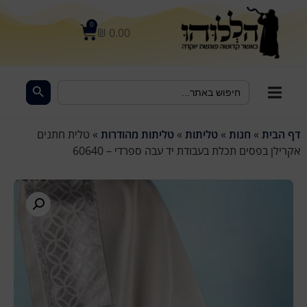
לתוכן
0
₪
0.00
Search Button
Search
for:
דף הבית
»
חנות
»
טליתות
»
טליתות מהודרות
»
טלית חתנים
אקרילן בפסים תכלת בעבודת יד עבה ספרדי – 60640