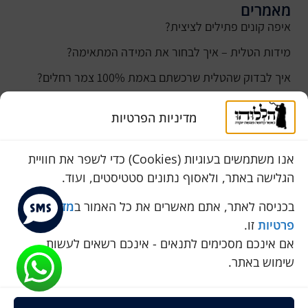
מאמרים
איפה קונים פתילים לציצית?
מידות הטלית – איך לבחור את המידה המתאימה?
איך לבדוק שהטלית שרכשתם באמת 100% צמר רחלים?
למה נהוג לקנות טלית לחתן ביום חתונתו?
מדיניות הפרטיות
כמה עולה טלית לחתן
סוגי טליתות
אנו משתמשים בעוגיות (Cookies) כדי לשפר את חוויית
הגלישה באתר, ולאסוף נתונים סטטיסטים, ועוד.
שירות לקוחות
050-774-8845
בכניסה לאתר, אתם מאשרים את כל האמור ב
מדיניות
פרטיות
זו.
הכחול 10 א.ת, כנות
אם אינכם מסכימים לתנאים - אינכם רשאים לעשות
pini.mixum@gmail.com
שימוש באתר.