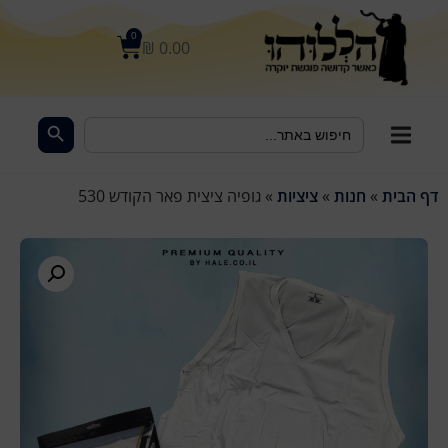
לתוכן
0
₪
0.00
Search Button
Search
for:
דף הבית
»
חנות
»
ציציות
»
גופיה ציצית פאר הקודש 530