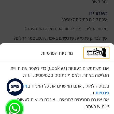
צור קשר
מאמרים
איפה קונים פתילים לציצית?
מידות הטלית – איך לבחור את המידה המתאימה?
איך לבדוק שהטלית שרכשתם באמת 100% צמר רחלים?
למה נהוג לקנות טלית לחתן ביום חתונתו?
מדיניות הפרטיות
כמה עולה טלית לחתן
סוגי טליתות
אנו משתמשים בעוגיות (Cookies) כדי לשפר את חוויית
הגלישה באתר, ולאסוף נתונים סטטיסטים, ועוד.
שירות לקוחות
050-774-8845
בכניסה לאתר, אתם מאשרים את כל האמור ב
מדיניות
פרטיות
זו.
הכחול 10 א.ת, כנות
אם אינכם מסכימים לתנאים - אינכם רשאים לעשות
pini.mixum@gmail.com
שימוש באתר.