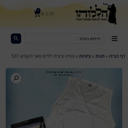
לתוכן
0
₪
0.00
Search Button
Search
for:
דף הבית
»
חנות
»
ציציות
»
גופיה ציצית ילדים פאר הקודש 531