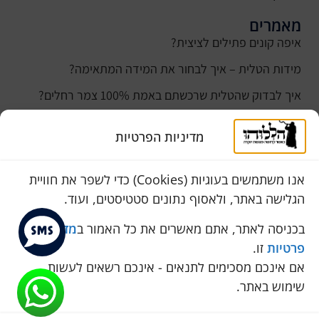
מאמרים
איפה קונים פתילים לציצית?
מידות הטלית – איך לבחור את המידה המתאימה?
איך לבדוק שהטלית שרכשתם באמת 100% צמר רחלים?
למה נהוג לקנות טלית לחתן ביום חתונתו?
מדיניות הפרטיות
כמה עולה טלית לחתן
סוגי טליתות
אנו משתמשים בעוגיות (Cookies) כדי לשפר את חוויית
הגלישה באתר, ולאסוף נתונים סטטיסטים, ועוד.
שירות לקוחות
050-774-8845
בכניסה לאתר, אתם מאשרים את כל האמור ב
מדיניות
פרטיות
זו.
הכחול 10 א.ת, כנות
אם אינכם מסכימים לתנאים - אינכם רשאים לעשות
pini.mixum@gmail.com
שימוש באתר.