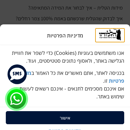
מידות הטלית – איך לבחור את המידה המתאימה?
איך לבדוק שהטלית שרכשתם באמת 100% צמר רחלים?
למה נהוג לקנות טלית לחתן ביום חתונתו?
מדיניות הפרטיות
כמה עולה טלית לחתן
סוגי טליתות
אנו משתמשים בעוגיות (Cookies) כדי לשפר את חוויית
הגלישה באתר, ולאסוף נתונים סטטיסטים, ועוד.
שירות לקוחות
050-774-8845
בכניסה לאתר, אתם מאשרים את כל האמור ב
מדיניות
פרטיות
זו.
הכחול 10 א.ת, כנות
אם אינכם מסכימים לתנאים - אינכם רשאים לעשות
pini.mixum@gmail.com
שימוש באתר.
אישור
כל הזכויות שמורות להללוהו © 2025
ProSites