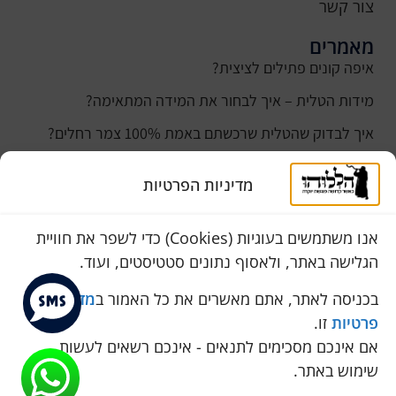
צור קשר
מאמרים
איפה קונים פתילים לציצית?
מידות הטלית – איך לבחור את המידה המתאימה?
איך לבדוק שהטלית שרכשתם באמת 100% צמר רחלים?
למה נהוג לקנות טלית לחתן ביום חתונתו?
מדיניות הפרטיות
כמה עולה טלית לחתן
סוגי טליתות
אנו משתמשים בעוגיות (Cookies) כדי לשפר את חוויית
הגלישה באתר, ולאסוף נתונים סטטיסטים, ועוד.
שירות לקוחות
050-774-8845
בכניסה לאתר, אתם מאשרים את כל האמור ב
מדיניות
פרטיות
זו.
הכחול 10 א.ת, כנות
אם אינכם מסכימים לתנאים - אינכם רשאים לעשות
pini.mixum@gmail.com
שימוש באתר.