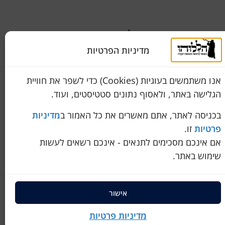
שירות לקוחות
050-774-8845
מדיניות הפרטיות
מידה
הכחול 10 א.ת, כנות
אנו משתמשים בעוגיות (Cookies) כדי לשפר את חוויית
pini.mixum@gmail.com
הגלישה באתר, ולאסוף נתונים סטטיסטים, ועוד.
איך לבדוק שהטלית שרכשתם באמת 100% צמר
בכניסה לאתר, אתם מאשרים את כל האמור ב
מדיניות
פרטיות
זו.
חתונתו?
אם אינכם מסכימים לתנאים - אינכם רשאים לעשות
שימוש באתר.
אישור
מדיניות פרטיות