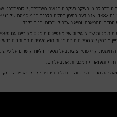
ים חדר לתימן בעיקר בעקבות תנועת השדרי”ם, שלוחי דרבנן שנ
ארץ-ישראל, ובפרט משהחלו עליות יהודי תימן לארץ ישראל, משנת 1882, אז נודעה בת
א ההדר והתפארת, והיא נועדה לשבתות וחגים בלבד.
תימניות שהיא שילוב של מאפיינים תימנים מקוריים עם מאפיינ
פיין מובהק של הטליתות התימניות הוא העטרות המיוחדות בראש
רה תימנית, קרי פתיל ציצית בעל מספר חוליות וקשרים על פי שי
דרות ומפוארות המכבדות את בעליהם.
אה לעצמו חובה להתהדר בטלית תימנית על כל מאפיניה המקוריים 