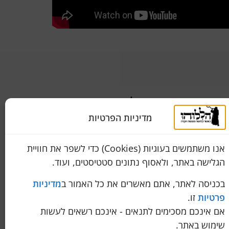
שירות לקוחות
050-774-8845
מדיניות הפרטיות
מידה
הכחול 10 א.ת, כנות
אנו משתמשים בעוגיות (Cookies) כדי לשפר את חוויית
pini.mixum@gmail.com
הגלישה באתר, ולאסוף נתונים סטטיסטים, ועוד.
איך לבדוק שהטלית שרכשתם באמת 100% צמר
בכניסה לאתר, אתם מאשרים את כל האמור ב
מדיניות
פרטיות
זו.
חתונתו?
אם אינכם מסכימים לתנאים - אינכם רשאים לעשות
שימוש באתר.