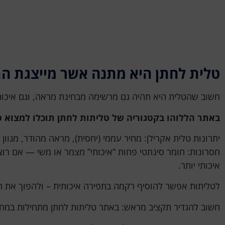
טלית לחתן היא מתנה אשר מייצגת ה
חשוב שהטלית היא תהיה גם מרשימה מבחינת מראה, וגם איכותי
באתר הללוהו בקטגוריה של טליתות לחתן תוכלו למצוא טליתות הלך מ-140 ש״ח ועד אלפי ש״ח, לפי איכות והדר. בד”כ
יתרונות טלית אקרילן: מחיר עממי (יחסית), מראה מהודר, מגוון 
חסרונות: חומר סינתטי פחות “איכותי” מצמר או משי — אם רוצ
איכותי יותר.
לטליתות אפשר להוסיף רקמה בתפירה איכותית – ולהפוך את ה
חשוב להגדיר תקציב מראש: באתר טליתות לחתן מתחילות במחיר של 40