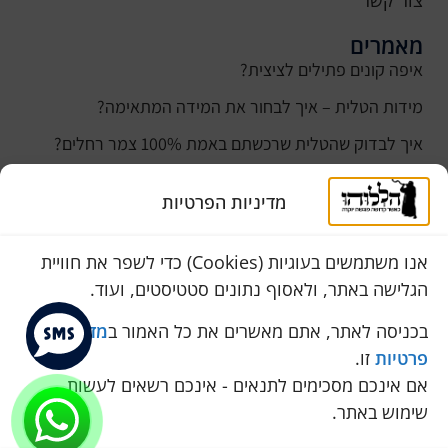
צור קשר
מאמרים
איפה קונים פתילים לציצית?
מידות הטלית – איך לבחור את המידה המתאימה?
איך לבדוק שהטלית שרכשתם באמת 100% צמר רחלים?
למה נהוג לקנות טלית לחתן ביום חתונתו?
מדיניות הפרטיות
כמה עולה טלית לחתן
סוגי טליתות
אנו משתמשים בעוגיות (Cookies) כדי לשפר את חוויית
הגלישה באתר, ולאסוף נתונים סטטיסטים, ועוד.
שירות לקוחות
050-774-8845
בכניסה לאתר, אתם מאשרים את כל האמור ב
מדיניות
פרטיות
זו.
הכחול 10 א.ת, כנות
אם אינכם מסכימים לתנאים - אינכם רשאים לעשות
pini.mixum@gmail.com
שימוש באתר.