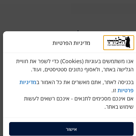
שירות לקוחות
050-774-8845
מדיניות הפרטיות
מידה
הכחול 10 א.ת, כנות
אנו משתמשים בעוגיות (Cookies) כדי לשפר את חוויית
pini.mixum@gmail.com
הגלישה באתר, ולאסוף נתונים סטטיסטים, ועוד.
איך לבדוק שהטלית שרכשתם באמת 100% צמר
בכניסה לאתר, אתם מאשרים את כל האמור ב
מדיניות
פרטיות
זו.
חתונתו?
אם אינכם מסכימים לתנאים - אינכם רשאים לעשות
שימוש באתר.
אישור