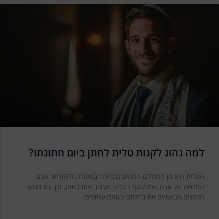
למה נהוג לקנות טלית לחתן ביום חתונתו?
הטלית היא מן הסמלים החשובים ביותר במסורת היהודית. עצם
המראה של אדם המתעטף בטלית מעורר התרגשות, וכך גם מנהג
הכהנים הנושאים את ברכתם כשהם עטופים