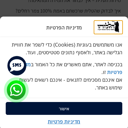
מידות הטלית – איך לבחור את המידה המתאימה?
איך לבדוק שהטלית שרכשתם באמת 100% צמר רחלים?
למה נהוג לקנות טלית לחתן ביום חתונתו?
מדיניות הפרטיות
כמה עולה טלית לחתן
סוגי טליתות
אנו משתמשים בעוגיות (Cookies) כדי לשפר את חוויית
הגלישה באתר, ולאסוף נתונים סטטיסטים, ועוד.
שירות לקוחות
050-774-8845
בכניסה לאתר, אתם מאשרים את כל האמור ב
מדיניות
פרטיות
זו.
הכחול 10 א.ת, כנות
אם אינכם מסכימים לתנאים - אינכם רשאים לעשות
pini.mixum@gmail.com
שימוש באתר.
אישור
כל הזכויות שמורות להללוהו © 2025
ProSites
מדיניות פרטיות